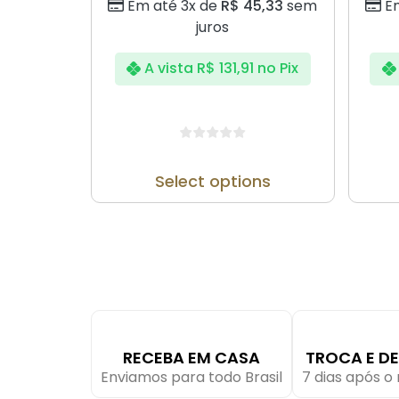
Em até 3x de
R$
45,33
sem
E
juros
A vista
R$
131,91
no Pix
Select options
RECEBA EM CASA
TROCA E D
Enviamos para todo Brasil
7 dias após 