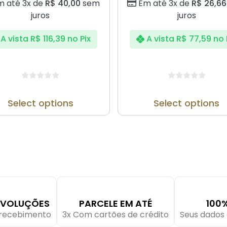
m até 3x de
R$
40,00
sem
Em até 3x de
R$
26,66
juros
juros
A vista
R$
116,39
no Pix
A vista
R$
77,59
no 
Select options
Select options
EVOLUÇÕES
PARCELE EM ATÉ
100
o recebimento
3x Com cartões de crédito
Seus dados 