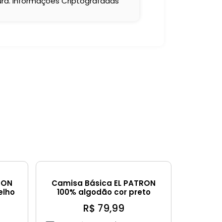
a. Informações Criptografadas
RON
Camisa Básica EL PATRON
elho
100% algodão cor preto
R$
79,99