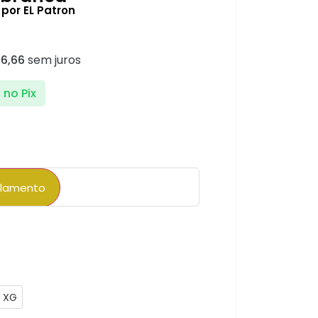
por EL Patron
6,66
sem juros
9
no Pix
elamento
sem
R$
79,99
XG
sem
R$
80,00