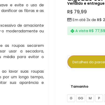
Vendido e entregue 
uave e evite o uso de
danificar as fibras e as
R$
79,99
Em até 3x de
R$
2
xcessivo de amaciante
A vista
R$
77,5
se-o moderadamente ou
xe as roupas secarem
isar usar a secadora,
u média para evitar o
Detalhes do parc
s ao lavar suas roupas
Parcelas:
o por um longo tempo,
itar sua aparência e
Tamanho
1x de
R$
79,99
juros
G
GG
M
P
2x de
R$
40,00