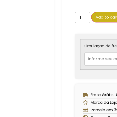
juros
Add to car
3x de
R$
26,66
juros
Simulação de fre
Frete Grátis.
Marca da Loja
Parcele em 3