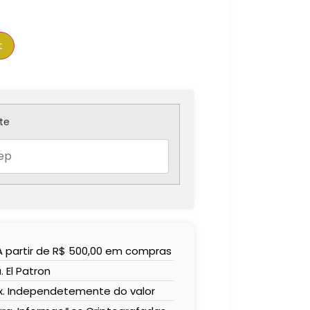
t
sem
R$
79,98
te
 A partir de R$ 500,00 em compras
. El Patron
x. Independetemente do valor