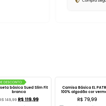
Compra Segur
DE DESCONTO
eta básica Sued Slim Fit
Camisa Básica EL PAT
branca
100% algodão cor verm
R$
119,99
R$
79,99
R$
149,99