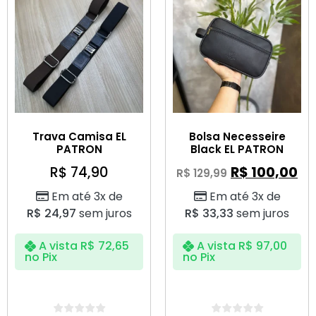
Trava Camisa EL
Bolsa Necesseire
PATRON
Black EL PATRON
R$
74,90
R$
100,00
R$
129,99
Em até 3x de
Em até 3x de
R$
24,97
sem juros
R$
33,33
sem juros
A vista
R$
72,65
A vista
R$
97,00
no Pix
no Pix