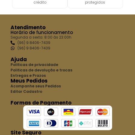
crédito
protegidos
Atendimento
Horário de funcionamento
Segunda a sexta: 8:00 às 23:00h
(96) 9 8406-7439
(96) 9 8406-7439
Ajuda
Politicas de privacidade
Politicas de devolução e trocas
Entregas e Prazos
Meus Pedidos
Acompanhe seus Pedidos
Editar Cadastro
Formas de Pagamento
Site Seguro