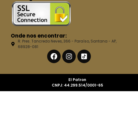
Onde nos encontrar:
R. Pres. Tancredo Neves, 366 - Paraíso, Santana - AP,
68928-081
El Patron
CNPJ: 44.299.514/0001-65