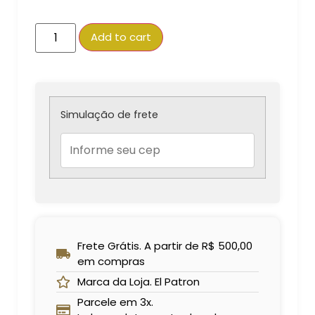
Parcelas:
Add to cart
1x de
R$
105,00
R$
105,00
sem juros
2x de
R$
52,50
R$
105,00
sem juros
Simulação de frete
3x de
R$
35,00
R$
105,00
sem juros
Frete Grátis. A partir de R$ 500,00
em compras
Marca da Loja. El Patron
Parcele em 3x.