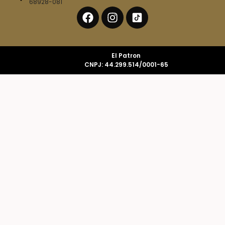
68928-081
El Patron
CNPJ: 44.299.514/0001-65