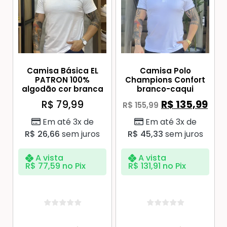
Camisa Básica EL
Camisa Polo
PATRON 100%
Champions Confort
algodão cor branca
branco-caqui
R$
79,99
R$
135,99
R$
155,99
Em até 3x de
Em até 3x de
R$
26,66
sem juros
R$
45,33
sem juros
A vista
A vista
R$
77,59
no Pix
R$
131,91
no Pix