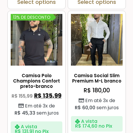
Select options
Select options
13% DE DESCONTO
Camisa Polo
Camisa Social Slim
Champions Confort
Premium M-L branco
preto-branco
R$
180,00
R$
135,99
R$
155,99
Em até 3x de
Em até 3x de
R$
60,00
sem juros
R$
45,33
sem juros
A vista
R$
174,60
no Pix
A vista
R$
131,91
no Pix