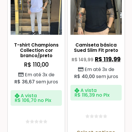
T-shirt Champions
Camiseta básica
Collection cor
Sued Slim Fit preto
branco/preto
R$
119,99
R$
149,99
R$
110,00
Em até 3x de
Em até 3x de
R$
40,00
sem juros
R$
36,67
sem juros
A vista
R$
116,39
no Pix
A vista
R$
106,70
no Pix