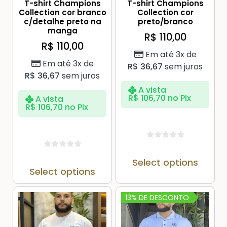
T-shirt Champions
T-shirt Champions
Collection cor branco
Collection cor
c/detalhe preto na
preto/branco
manga
R$
110,00
R$
110,00
Em até 3x de
Em até 3x de
R$
36,67
sem juros
R$
36,67
sem juros
A vista
R$
106,70
no Pix
A vista
R$
106,70
no Pix
Select options
Select options
13% DE DESCONTO