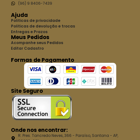
(96) 9 8406-7439
Ajuda
Politicas de privacidade
Politicas de devolução e trocas
Entregas e Prazos
Meus Pedidos
Acompanhe seus Pedidos
Editar Cadastro
Formas de Pagamento
Site Seguro
Onde nos encontrar:
R. Pres. Tancredo Neves, 366 - Paraíso, Santana - AP,