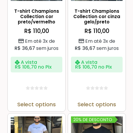
T-shirt Champions
T-shirt Champions
Collection cor
Collection cor cinza
preto/vermelho
gelo/preto
R$
110,00
R$
110,00
Em até 3x de
Em até 3x de
R$
36,67
sem juros
R$
36,67
sem juros
A vista
A vista
R$
106,70
no Pix
R$
106,70
no Pix
Select options
Select options
20% DE DESCONTO