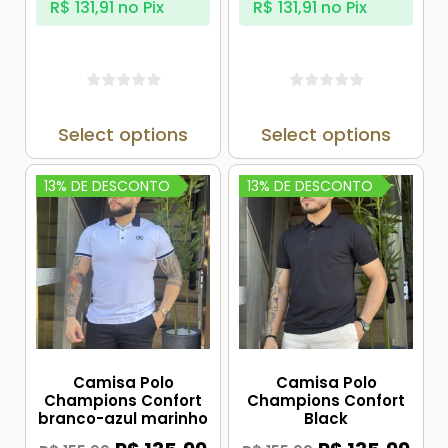
R$
131,91
no Pix
R$
131,91
no Pix
Select options
Select options
13% DE DESCONTO
13% DE DESCONTO
Camisa Polo
Camisa Polo
Champions Confort
Champions Confort
branco-azul marinho
Black